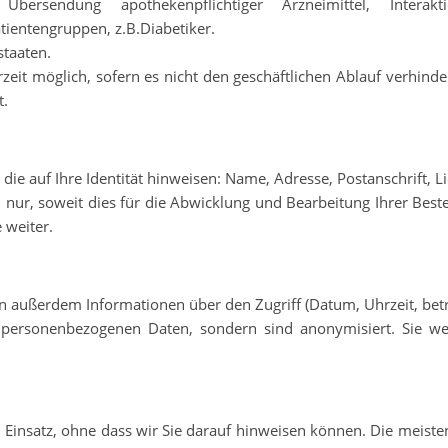
bersendung apothekenpflichtiger Arzneimittel, Interak
ientengruppen, z.B.Diabetiker.
staaten.
zeit möglich, sofern es nicht den geschäftlichen Ablauf verhindert
t.
ie auf Ihre Identität hinweisen: Name, Adresse, Postanschrift, L
ur, soweit dies für die Abwicklung und Bearbeitung Ihrer Bestel
 weiter.
außerdem Informationen über den Zugriff (Datum, Uhrzeit, betra
personenbezogenen Daten, sondern sind anonymisiert. Sie werd
nsatz, ohne dass wir Sie darauf hinweisen können. Die meisten B